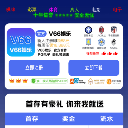
澳门新京葡平台-手机App下载
公司首页
关于我们
新闻资